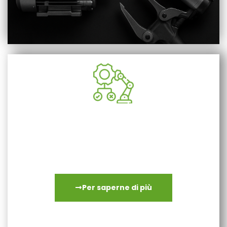
Robot industriali e cobot
Le nostre risorse e la nostra esperienza meccanica ci
permettono di riparare servomotori, riduttori e polsi di
robot con grande affidabilità. Non c’è mai una
sostituzione standard sistematica.
Per saperne di più