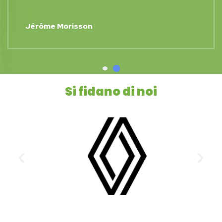
c BERTO
Jérôm
Si fidano di noi