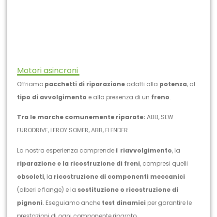
Motori asincroni
Offriamo
pacchetti di riparazione
adatti alla
potenza
, al
tipo di avvolgimento
e alla presenza di un
freno
.
Tra le marche comunemente riparate:
ABB, SEW
EURODRIVE, LEROY SOMER, ABB, FLENDER…
La nostra esperienza comprende il
riavvolgimento
, la
riparazione e la ricostruzione di freni
, compresi quelli
obsoleti
, la
ricostruzione di componenti meccanici
(alberi e flange) e la
sostituzione o ricostruzione di
pignoni
. Eseguiamo anche
test dinamici
per garantire le
prestazioni di ogni componente riparato.