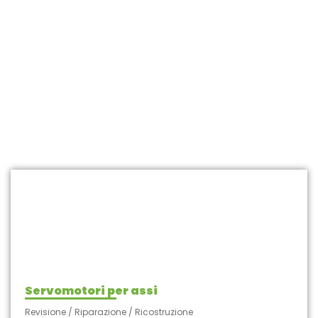
riparazione di alta precisione
Trattiamo un’ampia gamma di componenti essenziali per
le “macchine CNC”:
servomotori, motori lineari,
riduttori, encoder, motori di coppia e motori
mandrino
. Ogni categoria di apparecchiature da riparare
è soggetta a test specifici e anche a intervalli di riparazione
specifici controllati da procedure e schede tecniche.
Servomotori per assi
Revisione / Riparazione / Ricostruzione