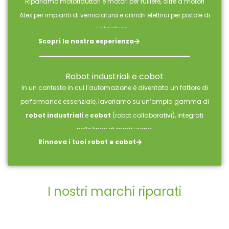
Ripariamo motoriduttori e motori per rulliere, oltre a motori
Atex per impianti di verniciatura e cilindri elettrici per pistole di
saldatura ….
Scopri la nostra esperienza
Robot industriali e cobot
In un contesto in cui l’automazione è diventata un fattore di
performance essenziale, lavoriamo su un’ampia gamma di
robot industriali
e
cobot
(robot collaborativi), integrati
nelle linee di produzione.
Rinnova i tuoi robot e cobot
I nostri marchi riparati