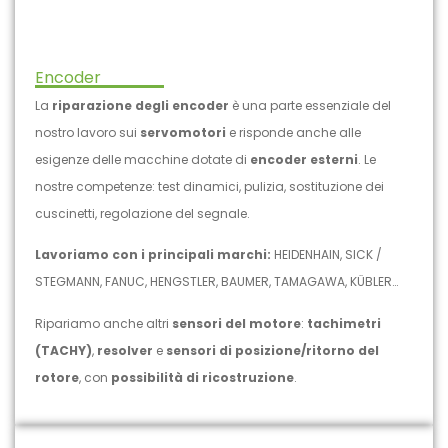
Encoder
La
riparazione degli encoder
è una parte essenziale del
nostro lavoro sui
servomotori
e risponde anche alle
esigenze delle macchine dotate di
encoder esterni
. Le
nostre competenze: test dinamici, pulizia, sostituzione dei
cuscinetti, regolazione del segnale.
Lavoriamo con i principali marchi:
HEIDENHAIN, SICK /
STEGMANN, FANUC, HENGSTLER, BAUMER, TAMAGAWA, KÜBLER…
Ripariamo anche altri
sensori del motore
:
tachimetri
(TACHY)
,
resolver
e
sensori di posizione/ritorno del
rotore
, con
possibilità di ricostruzione
.