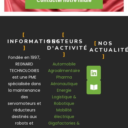
Contacter notre filiale
INFORMATIONS
SECTEURS
NOS
D'ACTIVITÉ
ACTUALIT
Fondée en 1997,
REGNARD
Automobile
TECHNOLOGIES
Agroalimentaire
est une PME
Pharma
spécialisée dans
Aéronautique
la maintenance
Energie
des
Logistique &
servomoteurs et
Robotique
réducteurs
Mobilité
destinés aux
électrique
robots et
Gigafactories &